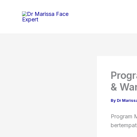
Skip
to
content
Prog
& Wan
By
Dr Mariss
Program M
bertempat