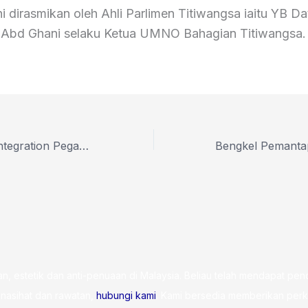
i dirasmikan oleh Ahli Parlimen Titiwangsa iaitu YB Da
n Abd Ghani selaku Ketua UMNO Bahagian Titiwangsa.
Program Team Integration Pegawai Dan Isteri Pegawai INTAN
, estetik dan anti-penuaan di Malaysia. Beliau telah mendapat pendidi
nasihat dan rawatan,
hubungi kami
. Kami bersedia memberikan perk