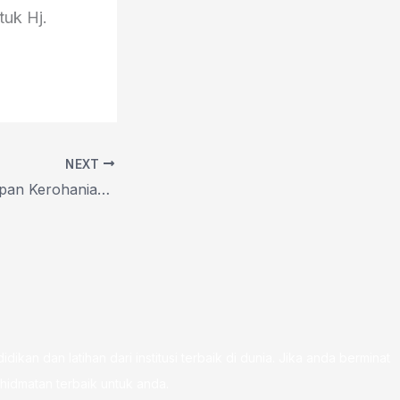
tuk Hj.
NEXT
Bengkel Pemantapan Kerohanian Dan Fizikal Di Kota Bharu
kan dan latihan dari institusi terbaik di dunia. Jika anda berminat
hidmatan terbaik untuk anda.