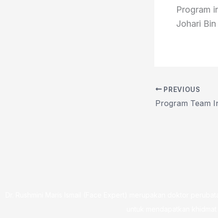
Program in
Johari Bi
PREVIOUS
Dr. Rushmini Maris Ismail (Face Expert) merupakan doktor perubatan
untuk mendapatkan khidmat 