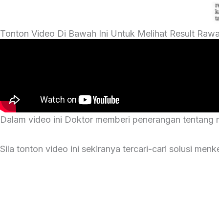
Tonton Video Di Bawah Ini Untuk Melihat Result Rawata
Dalam video ini Doktor memberi penerangan tentang 
Sila tonton video ini sekiranya tercari-cari solusi m