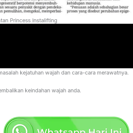
n Princess Instalifting
masalah kejatuhan wajah dan cara-cara merawatnya.
enkembalikan keindahan wajah anda.