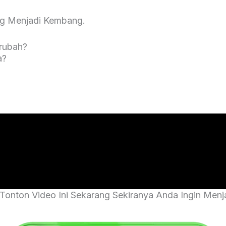
ng Menjadi Kembang.
erubah?
a?
Tonton Video Ini Sekarang Sekiranya Anda Ingin Menj