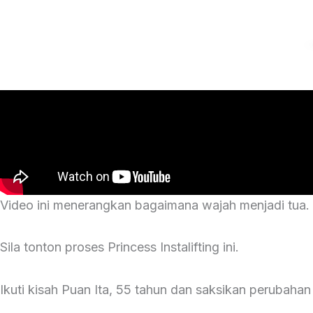
Video ini menerangkan bagaimana wajah menjadi tua.
Sila tonton proses Princess Instalifting ini.
Ikuti kisah Puan Ita, 55 tahun dan saksikan perubahan 