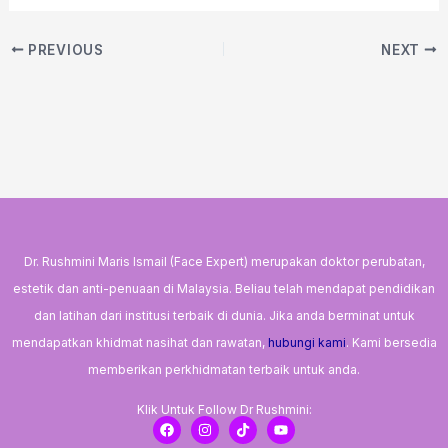
PREVIOUS
NEXT
Dr. Rushmini Maris Ismail (Face Expert) merupakan doktor perubatan,
estetik dan anti-penuaan di Malaysia. Beliau telah mendapat pendidikan
dan latihan dari institusi terbaik di dunia. Jika anda berminat untuk
mendapatkan khidmat nasihat dan rawatan,
hubungi kami
. Kami bersedia
memberikan perkhidmatan terbaik untuk anda.
Klik Untuk Follow Dr Rushmini:
F
I
T
Y
a
n
i
o