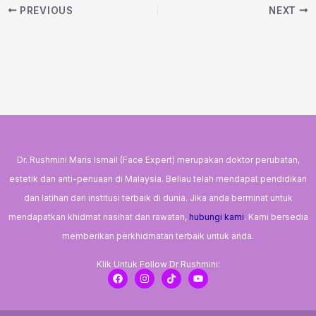
PREVIOUS
NEXT
Dr. Rushmini Maris Ismail (Face Expert) merupakan doktor perubatan,
estetik dan anti-penuaan di Malaysia. Beliau telah mendapat pendidikan
dan latihan dari institusi terbaik di dunia. Jika anda berminat untuk
mendapatkan khidmat nasihat dan rawatan,
hubungi kami
. Kami bersedia
memberikan perkhidmatan terbaik untuk anda.
Klik Untuk Follow Dr Rushmini:
F
I
T
Y
a
n
i
o
c
s
k
u
e
t
t
t
b
a
o
u