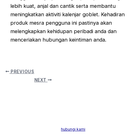
lebih kuat, anjal dan cantik serta membantu
meningkatkan aktiviti kalenjar goblet. Kehadiran
produk mesra pengguna ini pastinya akan
melengkapkan kehidupan peribadi anda dan
menceriakan hubungan keintiman anda.
PREVIOUS
NEXT
Dr. Rushmini Maris Ismail (Face Expert) merupakan doktor perubatan, estet
dan anti-penuaan di Malaysia. Beliau telah mendapat pendidikan dan latiha
dari institusi terbaik di dunia. Jika anda berminat untuk mendapatkan
khidmat nasihat dan rawatan,
hubungi kami
. Kami bersedia memberikan
perkhidmatan terbaik untuk anda.