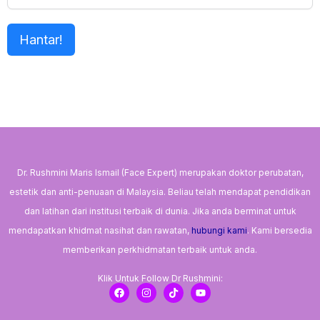
Hantar!
Dr. Rushmini Maris Ismail (Face Expert) merupakan doktor perubatan,
estetik dan anti-penuaan di Malaysia. Beliau telah mendapat pendidikan
dan latihan dari institusi terbaik di dunia. Jika anda berminat untuk
mendapatkan khidmat nasihat dan rawatan,
hubungi kami
. Kami bersedia
memberikan perkhidmatan terbaik untuk anda.
Klik Untuk Follow Dr Rushmini:
F
I
T
Y
a
n
i
o
c
s
k
u
e
t
t
t