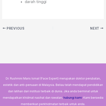
darah tinggi
PREVIOUS
NEXT
Dr. Rushmini Maris Ismail (Face Expert) merupakan doktor perubatan,
estetik dan anti-penuaan di Malaysia. Beliau telah mendapat pendidikan
dan latihan dari institusi terbaik di dunia. Jika anda berminat untuk
mendapatkan khidmat nasihat dan rawatan,
hubungi kami
. Kami bersedia
memberikan perkhidmatan terbaik untuk anda.