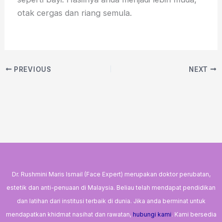
otak cergas dan riang semula.
PREVIOUS
NEXT
Dr. Rushmini Maris Ismail (Face Expert) merupakan doktor perubatan,
estetik dan anti-penuaan di Malaysia. Beliau telah mendapat pendidikan
dan latihan dari institusi terbaik di dunia. Jika anda berminat untuk
mendapatkan khidmat nasihat dan rawatan,
hubungi kami
. Kami bersedia