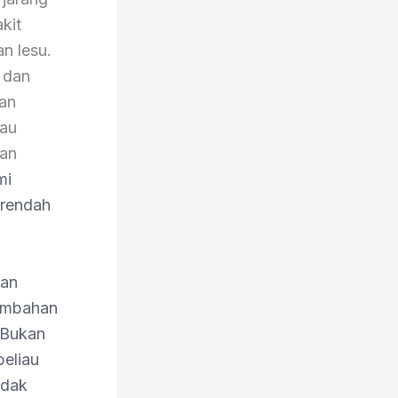
kit
an lesu.
 dan
aan
iau
dan
mi
 rendah
dan
nambahan
 Bukan
beliau
idak