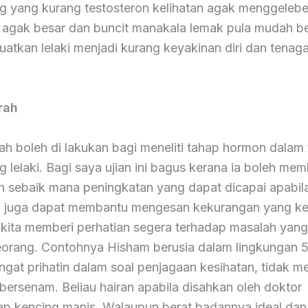
g yang kurang testosteron kelihatan agak menggelebe
 agak besar dan buncit manakala lemak pula mudah b
uatkan lelaki menjadi kurang keyakinan diri dan tenaga
.
rah
rah boleh di lakukan bagi meneliti tahap hormon dalam
 lelaki. Bagi saya ujian ini bagus kerana ia boleh me
 sebaik mana peningkatan yang dapat dicapai apabila
Ia juga dapat membantu mengesan kekurangan yang ke
 kita memberi perhatian segera terhadap masalah yang
eorang. Contohnya Hisham berusia dalam lingkungan 5
angat prihatin dalam soal penjagaan kesihatan, tidak 
 bersenam. Beliau hairan apabila disahkan oleh doktor
p kencing manis. Walaupun berat badannya ideal dan