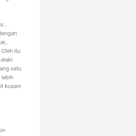
s ,
 dengan
ar,
 Oleh itu
Lelaki
ang satu
 lebih
lit kusam
on