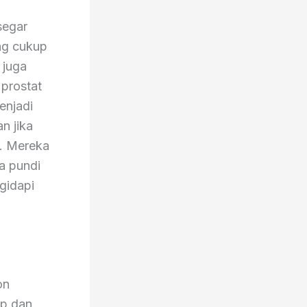
i
segar
ng cukup
 juga
 prostat
enjadi
n jika
n. Mereka
a pundi
gidapi
on
ap dan