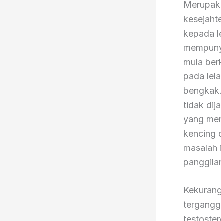
Merupaka
kesejaht
kepada l
mempunya
mula ber
pada lela
bengkak. 
tidak di
yang men
kencing 
masalah i
panggilan
Kekurang
tergangg
testoste