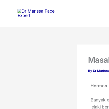
Skip
to
content
Masal
By
Dr Mariss
Hormon 
Banyak e
lelaki be