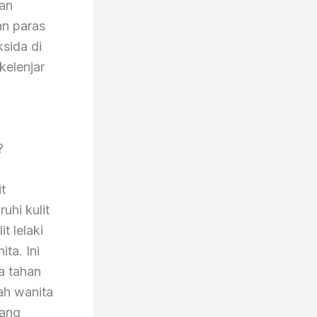
dan
n paras
sida di
kelenjar
a?
t
hi kulit
t lelaki
ta. Ini
a tahan
ah wanita
yang