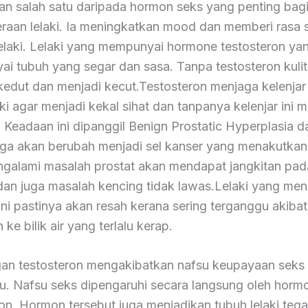
n salah satu daripada hormon seks yang penting bag
eraan lelaki. Ia meningkatkan mood dan memberi rasa 
elaki. Lelaki yang mempunyai hormone testosteron ya
i tubuh yang segar dan sasa. Tanpa testosteron kulit
kedut dan menjadi kecut.Testosteron menjaga kelenjar
ki agar menjadi kekal sihat dan tanpanya kelenjar ini m
Keadaan ini dipanggil Benign Prostatic Hyperplasia da
jaga akan berubah menjadi sel kanser yang menakutka
galami masalah prostat akan mendapat jangkitan pad
dan juga masalah kencing tidak lawas.Lelaki yang men
ni pastinya akan resah kerana sering terganggu akibat
 ke bilik air yang terlalu kerap.
an testosteron mengakibatkan nafsu keupayaan seks
u. Nafsu seks dipengaruhi secara langsung oleh horm
ron. Hormon tersebut juga menjadikan tubuh lelaki teg