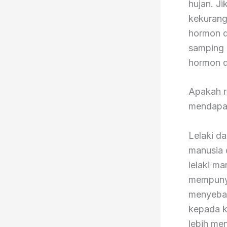
hujan. J
kekurang
hormon d
samping 
hormon 
Apakah r
mendapat
Lelaki da
manusia 
lelaki ma
mempunyai
menyebabk
kepada k
lebih me