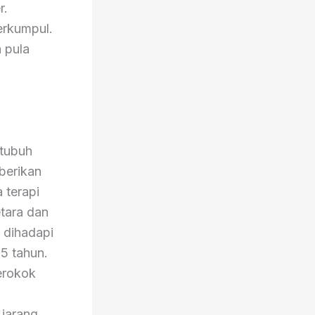
r.
erkumpul.
 pula
 tubuh
mberikan
 terapi
tara dan
 dihadapi
5 tahun.
merokok
 jarang