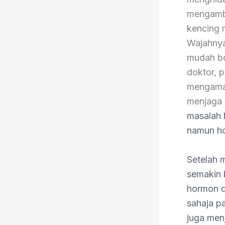
mengambi
kencing m
Wajahnya
mudah bo
doktor, 
mengamal
menjaga
masalah 
namun ho
Setelah 
semakin 
hormon d
sahaja p
juga men