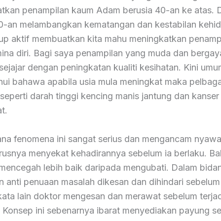
tkan penampilan kaum Adam berusia 40-an ke atas. 
 40-an melambangkan kematangan dan kestabilan kehi
up aktif membuatkan kita mahu meningkatkan penamp
mina diri. Bagi saya penampilan yang muda dan bergay
sejajar dengan peningkatan kualiti kesihatan. Kini um
ui bahawa apabila usia mula meningkat maka pelbaga
seperti darah tinggi kencing manis jantung dan kanser 
at.
ana fenomena ini sangat serius dan mengancam nyaw
arusnya menyekat kehadirannya sebelum ia berlaku. Ba
mencegah lebih baik daripada mengubati. Dalam bida
n anti penuaan masalah dikesan dan dihindari sebelum t
ata lain doktor mengesan dan merawat sebelum terja
. Konsep ini sebenarnya ibarat menyediakan payung s