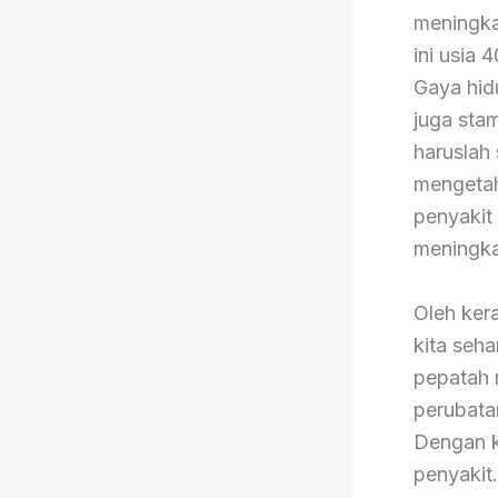
meningka
ini usia
Gaya hid
juga sta
haruslah 
mengetah
penyakit 
meningk
Oleh ker
kita seh
pepatah 
perubata
Dengan k
penyakit