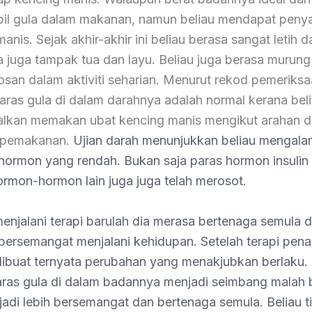
l gula dalam makanan, namun beliau mendapat penya
anis. Sejak akhir-akhir ini beliau berasa sangat letih d
 juga tampak tua dan layu. Beliau juga berasa murung
san dalam aktiviti seharian. Menurut rekod pemeriks
paras gula di dalam darahnya adalah normal kerana bel
kan memakan ubat kencing manis mengikut arahan 
 pemakanan.
Ujian darah menunjukkan beliau mengala
hormon yang rendah. Bukan saja paras hormon insulin
rmon-hormon lain juga juga telah merosot.
menjalani terapi barulah dia merasa bertenaga semula 
bersemangat menjalani kehidupan. Setelah terapi pe
ibuat ternyata perubahan yang menakjubkan berlaku.
aras gula di dalam badannya menjadi seimbang malah 
jadi lebih bersemangat dan bertenaga semula. Beliau t