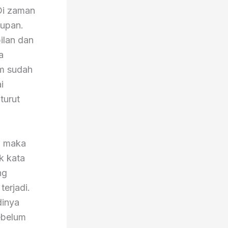
Di zaman
dupan.
ilan dan
a
um sudah
i
turut
a maka
k kata
ng
erjadi.
dinya
ebelum