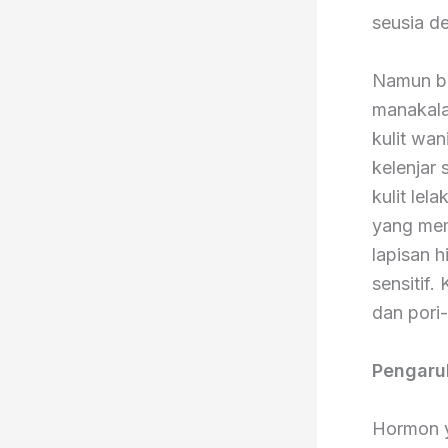
seusia d
Namun beg
manakala
kulit wan
kelenjar 
kulit lel
yang mem
lapisan h
sensitif
dan pori-
Pengaru
Hormon y