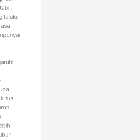
abil.
lelaki.
rasa
empunyai
aruhi
e
rupa
k tua.
eron.
.
ebih
tubuh