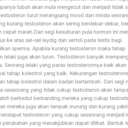
npanya tubuh akan mula mengecut dan menjadi tidak st
estosteron turut merangsang mood dan minda seorang 
ang kurang testosteron akan sering berdebar-debar, be
n cepat marah.Dari segi kesuburan pula hormon ini m
us ke atas sel-sel leydig dan sertoli pada testis bagi
lkan sperma. Apabila kurang testosteron maka tahap
n lelaki juga akan turun. Testosteron banyak mempeng
a. Seorang lelaki yang paras testosteronnya baik akan
i tahap kolestrol yang baik. Kekurangan testosteron
an tahap kolestrol dalam badan bertambah. Dari segi 
la seseorang yang tidak cukup testosteron akan tampa
 lebih berkedut berbanding mereka yang cukup testost
an mereka juga akan tampak murung dan kurang yakin
mendapat testosteron yang cukup seseorang menjadi l
n perubahan yang menakjubkan dapat dilihat. Bentuk 