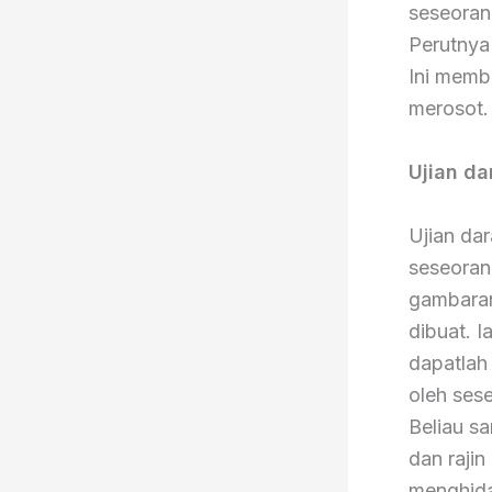
seseoran
Perutnya
Ini memb
merosot
Ujian da
Ujian da
seseorang
gambaran
dibuat. 
dapatlah
oleh ses
Beliau s
dan rajin
menghida