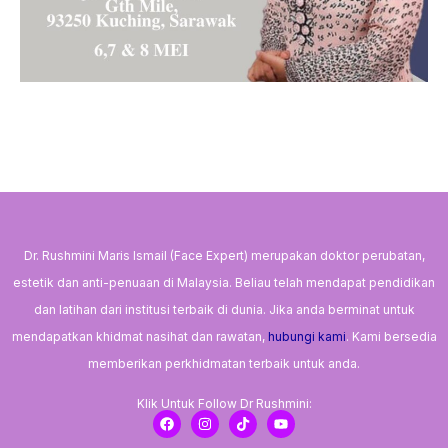
Dr. Rushmini Maris Ismail (Face Expert) merupakan doktor perubatan,
estetik dan anti-penuaan di Malaysia. Beliau telah mendapat pendidikan
dan latihan dari institusi terbaik di dunia. Jika anda berminat untuk
mendapatkan khidmat nasihat dan rawatan,
hubungi kami
. Kami bersedia
memberikan perkhidmatan terbaik untuk anda.
Klik Untuk Follow Dr Rushmini:
F
I
T
Y
a
n
i
o
c
s
k
u