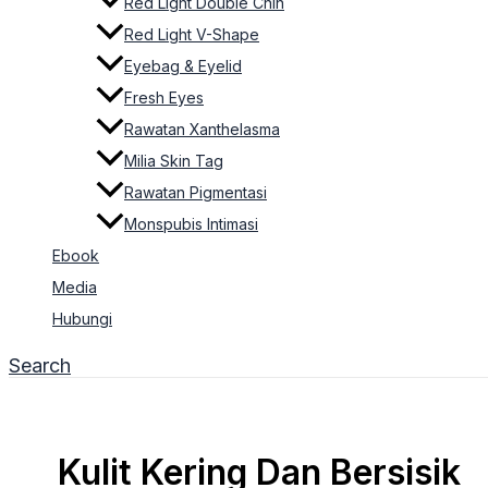
Red Light Double Chin
Red Light V-Shape
Eyebag & Eyelid
Fresh Eyes
Rawatan Xanthelasma
Milia Skin Tag
Rawatan Pigmentasi
Monspubis Intimasi
Ebook
Media
Hubungi
Search
Kulit Kering Dan Bersisik