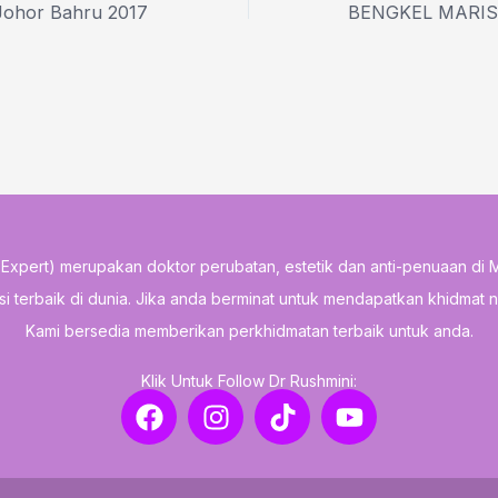
Johor Bahru 2017
e Expert) merupakan doktor perubatan, estetik dan anti-penuaan di 
tusi terbaik di dunia. Jika anda berminat untuk mendapatkan khidmat 
Kami bersedia memberikan perkhidmatan terbaik untuk anda.
Klik Untuk Follow Dr Rushmini:
F
I
T
Y
a
n
i
o
c
s
k
u
e
t
t
t