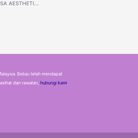
BENGKEL MARISSA AESTHETIC (Mengupas Pelbagai Isu Kesihatan Dan Kecantikan)
Malaysia. Beliau telah mendapat
nasihat dan rawatan,
hubungi kami
.