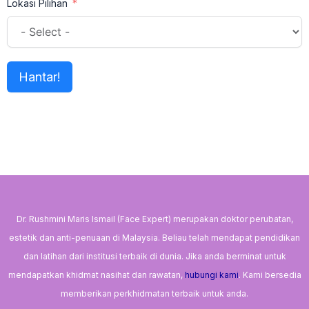
Lokasi Pilihan
Hantar!
Dr. Rushmini Maris Ismail (Face Expert) merupakan doktor perubatan,
estetik dan anti-penuaan di Malaysia. Beliau telah mendapat pendidikan
dan latihan dari institusi terbaik di dunia. Jika anda berminat untuk
mendapatkan khidmat nasihat dan rawatan,
hubungi kami
. Kami bersedia
memberikan perkhidmatan terbaik untuk anda.