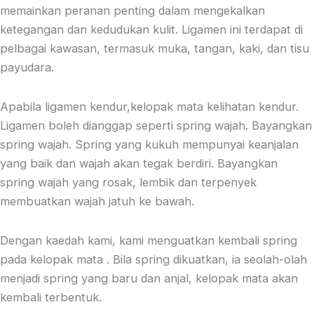
memainkan peranan penting dalam mengekalkan
ketegangan dan kedudukan kulit. Ligamen ini terdapat di
pelbagai kawasan, termasuk muka, tangan, kaki, dan tisu
payudara.
Apabila ligamen kendur,kelopak mata kelihatan kendur.
Ligamen boleh dianggap seperti spring wajah. Bayangkan
spring wajah. Spring yang kukuh mempunyai keanjalan
yang baik dan wajah akan tegak berdiri. Bayangkan
spring wajah yang rosak, lembik dan terpenyek
membuatkan wajah jatuh ke bawah.
Dengan kaedah kami, kami menguatkan kembali spring
pada kelopak mata . Bila spring dikuatkan, ia seolah-olah
menjadi spring yang baru dan anjal, kelopak mata akan
kembali terbentuk.