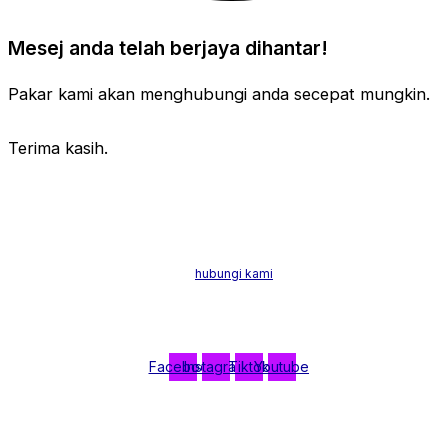
Mesej anda telah berjaya dihantar!
Pakar kami akan menghubungi anda secepat mungkin.
Terima kasih.
Dr. Rushmini Maris Ismail (Face Expert) merupakan doktor perubatan, estet
dan anti-penuaan di Malaysia. Beliau telah mendapat pendidikan dan latiha
dari institusi terbaik di dunia. Jika anda berminat untuk mendapatkan
khidmat nasihat dan rawatan,
hubungi kami
. Kami bersedia memberikan
perkhidmatan terbaik untuk anda.
Klik Untuk Follow Dr Rushmini:
Facebook
Instagram
Tiktok
Youtube
© 2026 Dr Marissa Face Expert