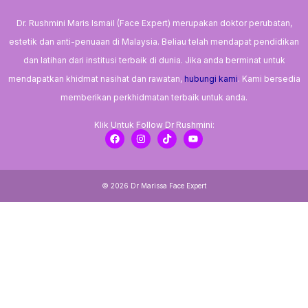
Dr. Rushmini Maris Ismail (Face Expert) merupakan doktor perubatan,
estetik dan anti-penuaan di Malaysia. Beliau telah mendapat pendidikan
dan latihan dari institusi terbaik di dunia. Jika anda berminat untuk
mendapatkan khidmat nasihat dan rawatan,
hubungi kami
. Kami bersedia
memberikan perkhidmatan terbaik untuk anda.
Klik Untuk Follow Dr Rushmini:
F
I
T
Y
a
n
i
o
c
s
k
u
e
t
t
t
b
a
o
u
o
g
k
b
© 2026 Dr Marissa Face Expert
o
r
e
k
a
m