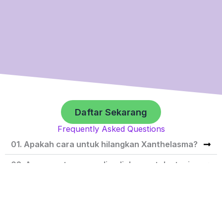
Daftar Sekarang
Frequently Asked Questions
01. Apakah cara untuk hilangkan Xanthelasma?
02. Apa rawatan yang disediakan untuk atasi
Xanthelasma?
03. Apakah keputusan yang boleh saya
harapkan daripada rawatan ini?
04. Apakah yang akan dirasai selepas rawatan?