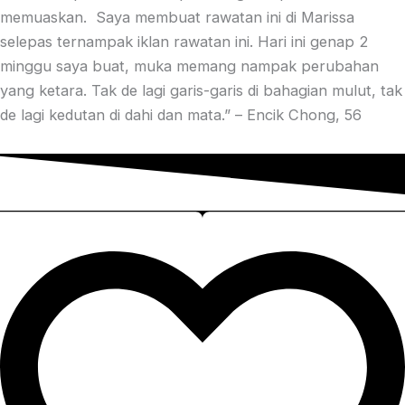
memuaskan. Saya membuat rawatan ini di Marissa
selepas ternampak iklan rawatan ini. Hari ini genap 2
minggu saya buat, muka memang nampak perubahan
yang ketara. Tak de lagi garis-garis di bahagian mulut, tak
de lagi kedutan di dahi dan mata.” – Encik Chong, 56