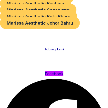
Marissa Aesthetic Kuching
Marissa Aesthetic Senawang
Marissa Aesthetic Kota Bharu
Marissa Aesthetic Johor Bahru
Dr. Rushmini Maris Ismail (Face Expert) merupakan doktor perubatan, estetik
dan anti-penuaan di Malaysia. Beliau telah mendapat pendidikan dan latihan
dari institusi terbaik di dunia. Jika anda berminat untuk mendapatkan
khidmat nasihat dan rawatan,
hubungi kami
. Kami bersedia memberikan
perkhidmatan terbaik untuk anda.
Klik Untuk Follow Dr Rushmini:
Facebook