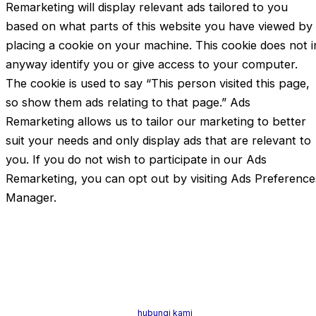
Remarketing will display relevant ads tailored to you
based on what parts of this website you have viewed by
placing a cookie on your machine. This cookie does not i
anyway identify you or give access to your computer.
The cookie is used to say “This person visited this page,
so show them ads relating to that page.” Ads
Remarketing allows us to tailor our marketing to better
suit your needs and only display ads that are relevant to
you. If you do not wish to participate in our Ads
Remarketing, you can opt out by visiting Ads Preference
Manager.
Dr. Rushmini Maris Ismail (Face Expert) merupakan doktor perubatan, estet
dan anti-penuaan di Malaysia. Beliau telah mendapat pendidikan dan latiha
dari institusi terbaik di dunia. Jika anda berminat untuk mendapatkan
khidmat nasihat dan rawatan,
hubungi kami
. Kami bersedia memberikan