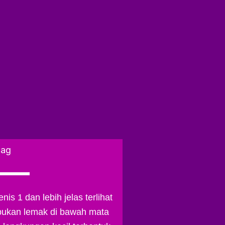
bag
is 1 dan lebih jelas terlihat
pukan lemak di bawah mata