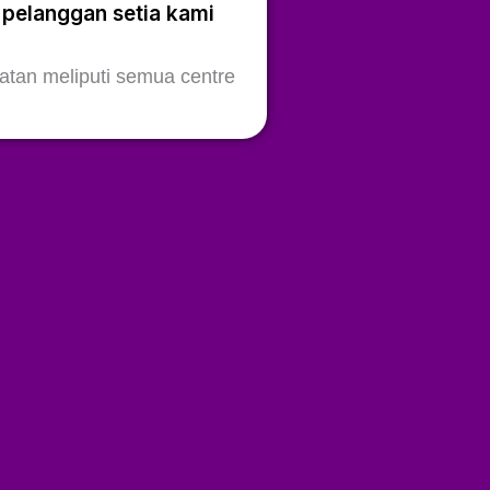
 pelanggan setia kami
tan meliputi semua centre