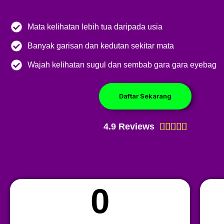
Mata kelihatan lebih tua daripada usia
Banyak garisan dan kedutan sekitar mata
Wajah kelihatan sugul dan sembab gara gara eyebag
Daftar Sekarang
Rated
4.9 Reviews





5
out
of
5
0