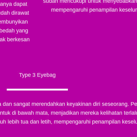
sudah mencukupi untuk menyebabkan l
hanya dapat
mempengaruhi penampilan keseluru
udah dirawat
yembunyikan
r bedah yang
dak berkesan
Type 3 Eyebag
ra dan sangat merendahkan keyakinan diri seseorang. 
uk di bawah mata, menjadikan mereka kelihatan terlal
uh lebih tua dan letih, mempengaruhi penampilan keselu