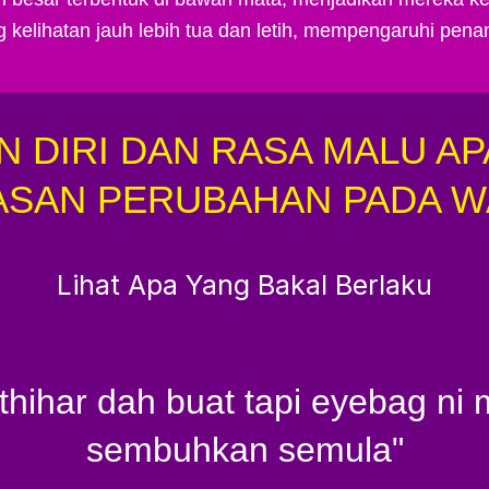
kelihatan jauh lebih tua dan letih, mempengaruhi pena
 DIRI DAN RASA MALU A
ASAN PERUBAHAN PADA W
Lihat Apa Yang Bakal Berlaku
hihar dah buat tapi eyebag ni
sembuhkan semula"