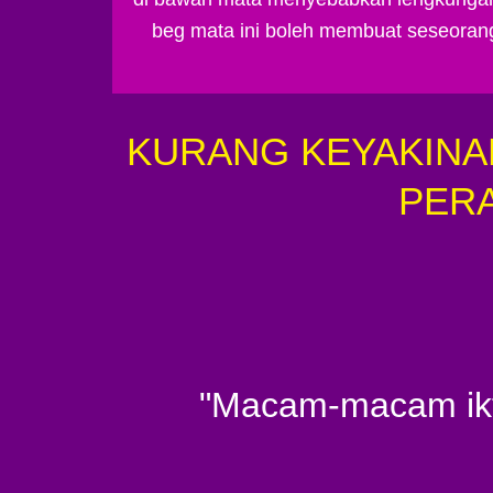
beg mata ini boleh membuat seseorang 
KURANG KEYAKINAN
PER
"Macam-macam ikt