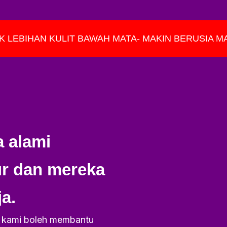
K LEBIHAN KULIT BAWAH MATA- MAKIN BERUSIA M
a alami
r dan mereka
a.
ic kami boleh membantu