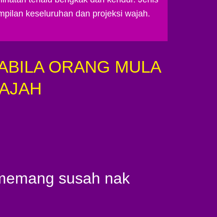
mpilan keseluruhan dan projeksi wajah.
PABILA ORANG MULA
AJAH
 memang susah nak