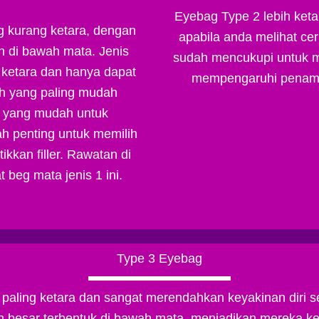
Eyebag Type 2 lebih ketara
g kurang ketara, dengan
apabila anda melihat c
 di bawah mata. Jenis
sudah mencukupi untuk m
 ketara dan hanya dapat
mempengaruhi penampi
lah yang paling mudah
r yang mudah untuk
h penting untuk memilih
kkan filler. Rawatan di
beg mata jenis 1 ini.
Type 3 Eyebag
 paling ketara dan sangat merendahkan keyakinan diri
esar terbentuk di bawah mata, menjadikan mereka keli