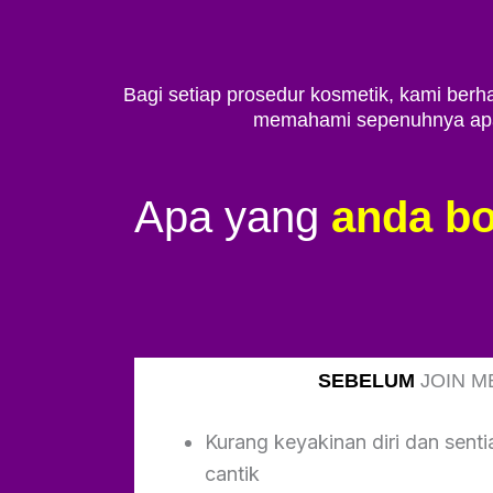
Bagi setiap prosedur kosmetik, kami ber
memahami sepenuhnya apa 
Apa yang
anda bo
SEBELUM
JOIN M
Kurang keyakinan diri dan sentia
cantik