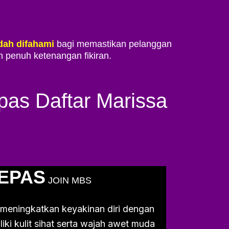
dah difahami
bagi memastikan pelanggan
penuh ketenangan fikiran.
pas Daftar Marissa
EPAS
JOIN MBS
 meningkatkan keyakinan diri dengan
liki kulit sihat serta wajah awet muda