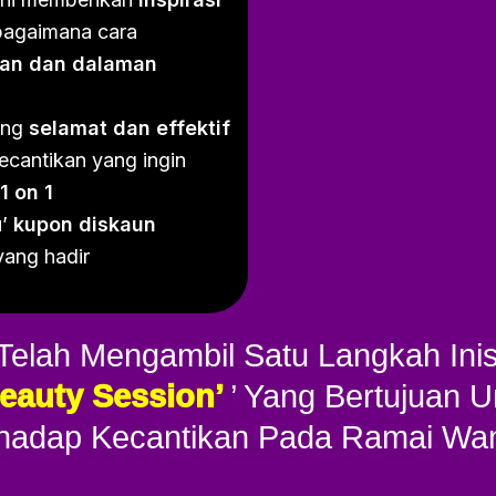
bagaimana cara
ran dan dalaman
ang
selamat dan effektif
ecantikan yang ingin
1 on 1
u’
kupon diskaun
ang hadir
c Telah Mengambil Satu Langkah Ini
eauty Session’
’ Yang Bertujuan 
hadap Kecantikan Pada Ramai Wan