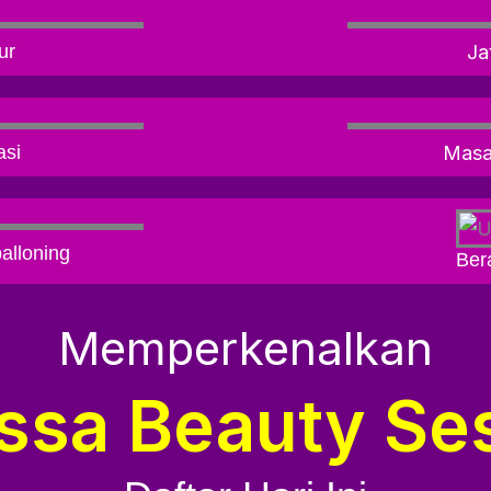
ur
Ja
asi
Masal
alloning
Ber
Memperkenalkan
ssa Beauty Se