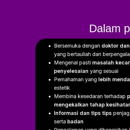
Dalam pr
Bersemuka dengan
doktor dan
yang bertauliah dan berpengal
Mengenal pasti
masalah kecan
penyelesaian
yang sesuai
Pemahaman yang
lebih mend
estetik
Membina kesedaran terhadap
mengekalkan tahap kesihata
Informasi dan tips tips
penja
serta
badan
Pengalaman yang dikongsikan 