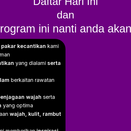
Daftar Hari Ini
dan
ogram ini nanti anda akan
 pakar kecantikan
kami
aman
tikan
yang dialami
serta
alam
berkaitan rawatan
penjagaan wajah
serta
n
yang optima
gaan
wajah, kulit, rambut
ini memberikan
inspirasi