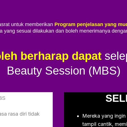
hasrat untuk memberikan
Program penjelasan yang mu
yang sesuai dilakukan dan boleh menerimanya dengan 
leh berharap dapat
sele
Beauty Session (MBS)
SEL
BS
sa rasa diri tidak
Mereka yang ingin
tampil cantik, memi