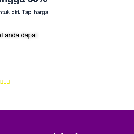
tuk diri. Tapi harga
l anda dapat:
Rated



5
out
of
5