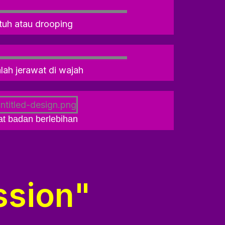
tuh atau drooping
ah jerawat di wajah
at badan berlebihan
ssion"