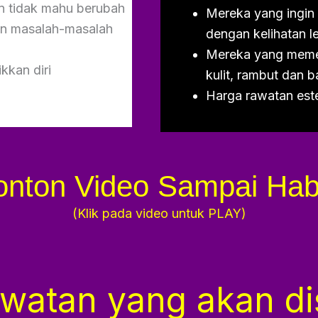
 tidak mahu berubah
Mereka yang ingin
an masalah-masalah
dengan kelihatan 
Mereka yang memer
kkan diri
kulit, rambut dan 
Harga rawatan este
onton Video Sampai Hab
(Klik pada video untuk PLAY)
awatan yang akan di