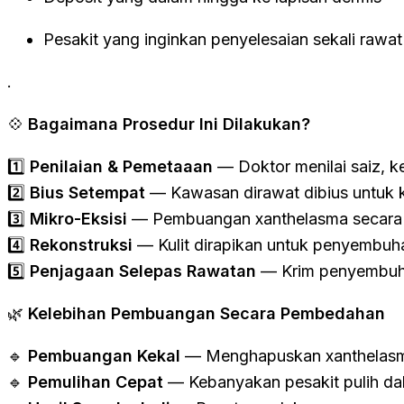
Pesakit yang inginkan penyelesaian sekali rawat 
.
💠
Bagaimana Prosedur Ini Dilakukan?
1️⃣
Penilaian & Pemetaaan
— Doktor menilai saiz, k
2️⃣
Bius Setempat
— Kawasan dirawat dibius untuk 
3️⃣
Mikro-Eksisi
— Pembuangan xanthelasma secara 
4️⃣
Rekonstruksi
— Kulit dirapikan untuk penyembuhan
5️⃣
Penjagaan Selepas Rawatan
— Krim penyembuha
🌿
Kelebihan Pembuangan Secara Pembedahan
🔹
Pembuangan Kekal
— Menghapuskan xanthelasma
🔹
Pemulihan Cepat
— Kebanyakan pesakit pulih dal