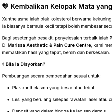
💛 Kembalikan Kelopak Mata yang
Xanthelasma ialah plak kolesterol berwarna kekuning
Ia biasanya bermula kecil tetapi boleh membesar se
Bagi sesetengah pesakit, penyelesaian terbaik ialah
Di
Marissa Aesthetic & Pain Cure Centre
, kami me
memastikan hasil yang tepat, bersih dan berkekalan.
⚕️
Bila ia Disyorkan?
Pembuangan secara pembedahan sesuai untuk:
Plak xanthelasma yang besar atau tebal
Lesi yang berulang selepas rawatan laser atau c
Deposit yang dalam hingga ke lapisan dermis