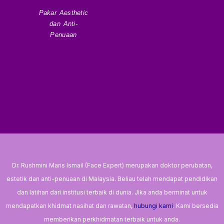
Pakar Aesthetic
dan Anti-
Penuaan
Dr. Rushmini Maris Ismail (Face Expert) merupakan doktor perubatan,
estetik dan anti-penuaan di Malaysia. Beliau telah mendapat pendidikan
dan latihan dari institusi terbaik di dunia. Jika anda berminat untuk
mendapatkan khidmat nasihat dan rawatan,
hubungi kami
. Kami bersedia
memberikan perkhidmatan terbaik untuk anda.