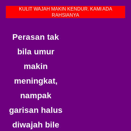
KULIT WAJAH MAKIN KENDUR. KAMI ADA
RAHSIANYA
Perasan tak
bila umur
makin
meningkat,
nampak
garisan halus
diwajah bile