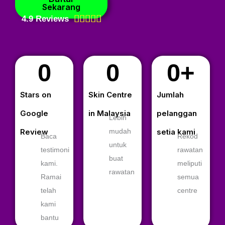
Sekarang





4.9 Reviews
Rated
5
out
0
0
0
+
of
5
Stars on
Skin Centre
Jumlah
Google
in Malaysia
pelanggan
Lebih
Review
mudah
setia kami
Baca
Rekod
untuk
testimoni
rawatan
buat
kami.
meliputi
rawatan
Ramai
semua
telah
centre
kami
bantu