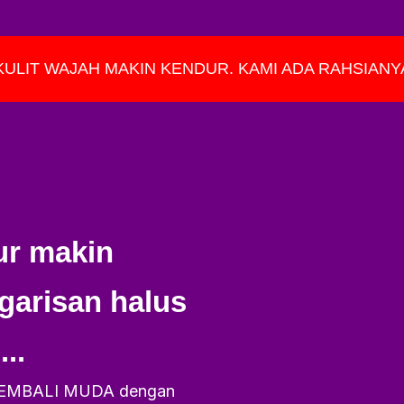
KULIT WAJAH MAKIN KENDUR. KAMI ADA RAHSIANY
ur makin
garisan halus
..
h KEMBALI MUDA dengan